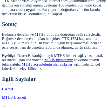
TTK Madde 562/12 uyarınca, internet sitesi yükümlülüklerini yerine
getirmeyen yönetim organı üyelerine 100 günden 300 güne kadar
adli para cezası uygulanır. Bu yaptırım doğrudan yönetim kurulu
üyelerinin kişisel sorumluluğunu kapsar.
Sonuç
Bağımsız denetim ve MTHS birbirine doğrudan bağlı süreçlerdir.
Bağımsız denetime tabi olan her şirket, TTK 1524 kapsamında
MTHS yükümlüsüdür. Bu yükümlülüğün karşılanmaması hem adli
para cezası hem de denetim raporunda olumsuz görüş riski taşır.
Egebilgi, Ticaret Bakanlığı onaylı MTHS hizmet sağlayıcısı olarak
bu süreci uçtan uca yönetir.
MTHS hizmetimiz
hakkında detaylı
bilgi alabilir,
MTHS zorunluluğu olan şirketler
yazımızda güncel
kriterleri inceleyebilirsiniz.
İlgili Sayfalar
Hizmet
MTHS Hizmeti
→