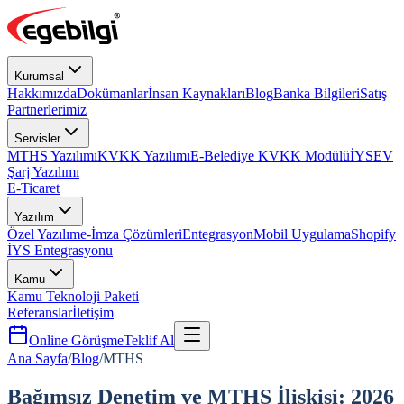
Kurumsal
Hakkımızda
Dokümanlar
İnsan Kaynakları
Blog
Banka Bilgileri
Satış
Partnerlerimiz
Servisler
MTHS Yazılımı
KVKK Yazılımı
E-Belediye KVKK Modülü
İYS
EV
Şarj Yazılımı
E-Ticaret
Yazılım
Özel Yazılım
e-İmza Çözümleri
Entegrasyon
Mobil Uygulama
Shopify
İYS Entegrasyonu
Kamu
Kamu Teknoloji Paketi
Referanslar
İletişim
Online Görüşme
Teklif Al
Ana Sayfa
/
Blog
/
MTHS
Bağımsız Denetim ve MTHS İlişkisi: 2026