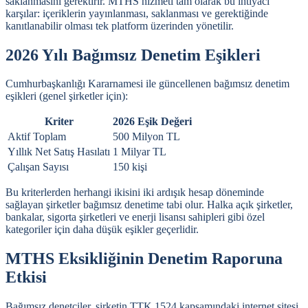
saklanmasını gerektirir. MTHS hizmeti tam olarak bu ihtiyacı
karşılar: içeriklerin yayınlanması, saklanması ve gerektiğinde
kanıtlanabilir olması tek platform üzerinden yönetilir.
2026 Yılı Bağımsız Denetim Eşikleri
Cumhurbaşkanlığı Kararnamesi ile güncellenen bağımsız denetim
eşikleri (genel şirketler için):
Kriter
2026 Eşik Değeri
Aktif Toplam
500 Milyon TL
Yıllık Net Satış Hasılatı
1 Milyar TL
Çalışan Sayısı
150 kişi
Bu kriterlerden herhangi ikisini iki ardışık hesap döneminde
sağlayan şirketler bağımsız denetime tabi olur. Halka açık şirketler,
bankalar, sigorta şirketleri ve enerji lisansı sahipleri gibi özel
kategoriler için daha düşük eşikler geçerlidir.
MTHS Eksikliğinin Denetim Raporuna
Etkisi
Bağımsız denetçiler, şirketin TTK 1524 kapsamındaki internet sitesi