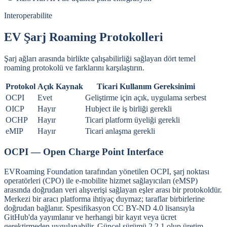
Interoperabilite
EV Şarj Roaming Protokolleri
Şarj ağları arasında birlikte çalışabilirliği sağlayan dört temel
roaming protokolü ve farklarını karşılaştırın.
Protokol
Açık Kaynak
Ticari Kullanım Gereksinimi
OCPI
Evet
Geliştirme için açık, uygulama serbest
OICP
Hayır
Hubject ile iş birliği gerekli
OCHP
Hayır
Ticari platform üyeliği gerekli
eMIP
Hayır
Ticari anlaşma gerekli
OCPI — Open Charge Point Interface
EVRoaming Foundation tarafından yönetilen OCPI, şarj noktası
operatörleri (CPO) ile e-mobilite hizmet sağlayıcıları (eMSP)
arasında doğrudan veri alışverişi sağlayan eşler arası bir protokoldür.
Merkezi bir aracı platforma ihtiyaç duymaz; taraflar birbirlerine
doğrudan bağlanır. Spesifikasyon CC BY-ND 4.0 lisansıyla
GitHub'da yayımlanır ve herhangi bir kayıt veya ücret
gerektirmeden uygulanabilir. Güncel sürümü 2.2.1 olup üretim