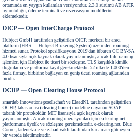
ortamında en yaygın kullanılan versiyondur. 2.3.0 sürümü AB AFIR
uyumluluğu, ödeme terminali ve rezervasyon modüllerini
eklemektedir.
OICP — Open InterCharge Protocol
Hubject GmbH tarafından geliştirilen OICP, merkezi bir aracı
platform (HBS — Hubject Brokering System) üzerinden roaming
hizmeti sunar. Protokol spesifikasyonu 2019'dan itibaren CC BY-SA
4.0 lisansıyla açık kaynak olarak yayımlanmıştır; ancak fiili roaming
işlemleri için Hubject ile ticari bir sözleşme, TLS karşılıklı kimlik
doğrulama ve platforma kayıt gerekmektedir. 52 ülkede 1.000'den
fazla firmayı birbirine bağlayan en geniş ticari roaming ağlarından
biridir.
OCHP — Open Clearing House Protocol
smartlab Innovationsgesellschaft ve ElaadNL tarafından geliştirilen
OCHP, takas odası (clearing house) modeline dayanan SOAP
tabanlı bir protokoldür. MIT lisansıyla açık kaynak olarak
yayımlanmıştır. Ancak roaming operasyonları için e-clearing.net
platformuna üyelik ve sözleşme gerekmektedir. e-clearing.net, Blue
Corner, ladenetz.de ve e-laad vakfı tarafından kar amacı gütmeyen
bir yapıda işletilmektedir.