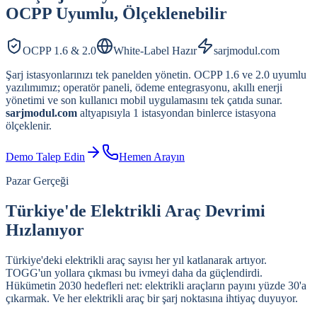
OCPP Uyumlu, Ölçeklenebilir
OCPP 1.6 & 2.0
White-Label Hazır
sarjmodul.com
Şarj istasyonlarınızı tek panelden yönetin. OCPP 1.6 ve 2.0 uyumlu
yazılımımız; operatör paneli, ödeme entegrasyonu, akıllı enerji
yönetimi ve son kullanıcı mobil uygulamasını tek çatıda sunar.
sarjmodul.com
altyapısıyla 1 istasyondan binlerce istasyona
ölçeklenir.
Demo Talep Edin
Hemen Arayın
Pazar Gerçeği
Türkiye'de Elektrikli Araç Devrimi
Hızlanıyor
Türkiye'deki elektrikli araç sayısı her yıl katlanarak artıyor.
TOGG'un yollara çıkması bu ivmeyi daha da güçlendirdi.
Hükümetin 2030 hedefleri net: elektrikli araçların payını yüzde 30'a
çıkarmak. Ve her elektrikli araç bir şarj noktasına ihtiyaç duyuyor.