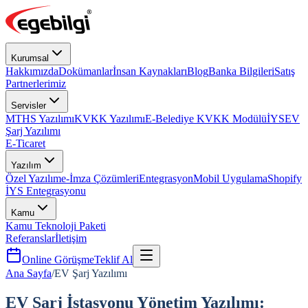
Kurumsal
Hakkımızda
Dokümanlar
İnsan Kaynakları
Blog
Banka Bilgileri
Satış
Partnerlerimiz
Servisler
MTHS Yazılımı
KVKK Yazılımı
E-Belediye KVKK Modülü
İYS
EV
Şarj Yazılımı
E-Ticaret
Yazılım
Özel Yazılım
e-İmza Çözümleri
Entegrasyon
Mobil Uygulama
Shopify
İYS Entegrasyonu
Kamu
Kamu Teknoloji Paketi
Referanslar
İletişim
Online Görüşme
Teklif Al
Ana Sayfa
/
EV Şarj Yazılımı
EV Şarj İstasyonu Yönetim Yazılımı: