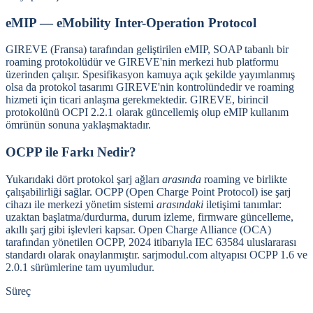
eMIP — eMobility Inter-Operation Protocol
GIREVE (Fransa) tarafından geliştirilen eMIP, SOAP tabanlı bir
roaming protokolüdür ve GIREVE'nin merkezi hub platformu
üzerinden çalışır. Spesifikasyon kamuya açık şekilde yayımlanmış
olsa da protokol tasarımı GIREVE'nin kontrolündedir ve roaming
hizmeti için ticari anlaşma gerekmektedir. GIREVE, birincil
protokolünü OCPI 2.2.1 olarak güncellemiş olup eMIP kullanım
ömrünün sonuna yaklaşmaktadır.
OCPP ile Farkı Nedir?
Yukarıdaki dört protokol şarj ağları
arasında
roaming ve birlikte
çalışabilirliği sağlar. OCPP (Open Charge Point Protocol) ise şarj
cihazı ile merkezi yönetim sistemi
arasındaki
iletişimi tanımlar:
uzaktan başlatma/durdurma, durum izleme, firmware güncelleme,
akıllı şarj gibi işlevleri kapsar. Open Charge Alliance (OCA)
tarafından yönetilen OCPP, 2024 itibarıyla IEC 63584 uluslararası
standardı olarak onaylanmıştır. sarjmodul.com altyapısı OCPP 1.6 ve
2.0.1 sürümlerine tam uyumludur.
Süreç