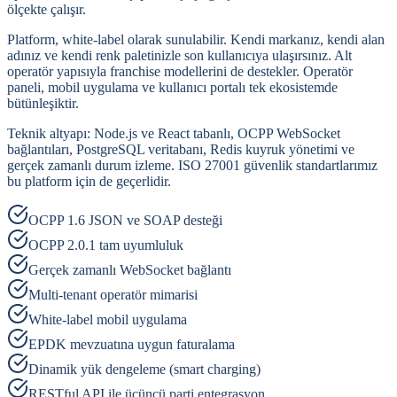
ölçekte çalışır.
Platform, white-label olarak sunulabilir. Kendi markanız, kendi alan
adınız ve kendi renk paletinizle son kullanıcıya ulaşırsınız. Alt
operatör yapısıyla franchise modellerini de destekler. Operatör
paneli, mobil uygulama ve kullanıcı portalı tek ekosistemde
bütünleşiktir.
Teknik altyapı: Node.js ve React tabanlı, OCPP WebSocket
bağlantıları, PostgreSQL veritabanı, Redis kuyruk yönetimi ve
gerçek zamanlı durum izleme. ISO 27001 güvenlik standartlarımız
bu platform için de geçerlidir.
OCPP 1.6 JSON ve SOAP desteği
OCPP 2.0.1 tam uyumluluk
Gerçek zamanlı WebSocket bağlantı
Multi-tenant operatör mimarisi
White-label mobil uygulama
EPDK mevzuatına uygun faturalama
Dinamik yük dengeleme (smart charging)
RESTful API ile üçüncü parti entegrasyon